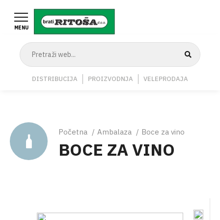
Skoči
na
MENU
glavni
sadržaj
Navigation
DISTRIBUCIJA
PROIZVODNJA
VELEPRODAJA
Middle
Breadcrumb
Početna
Ambalaza
Boce za vino
BOCE ZA VINO