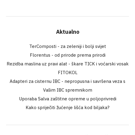
Aktualno
TerComposti - za zeleniji i bolji svijet
Florentus - od prirode prema prirodi
Rezidba maslina uz pravi alat - škare TICK i voćarski vosak
FITOKOL
Adapteri za cisternu IBC - nepropusna i savršena veza s
Vašim IBC spremnikom
Uporaba Salva zaštitne opreme u poljoprivredi
Kako spriječiti žućenje lišća kod biljaka?