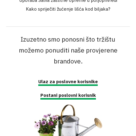
Uporaba Salva zaštitne opreme u poljoprivredi
Kako spriječiti žućenje lišća kod biljaka?
Izuzetno smo ponosni što tržištu
možemo ponuditi naše provjerene
brandove.
Ulaz za poslovne korisnike
Postani poslovni korisnik