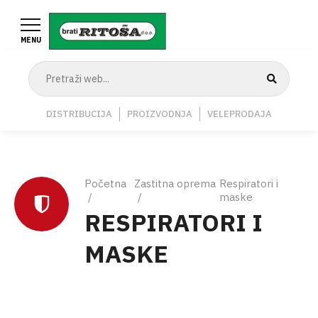
Skoči
na
MENU
glavni
sadržaj
Navigation
DISTRIBUCIJA
PROIZVODNJA
VELEPRODAJA
Middle
Breadcrumb
Početna
Zastitna oprema
Respiratori i
maske
RESPIRATORI I
MASKE