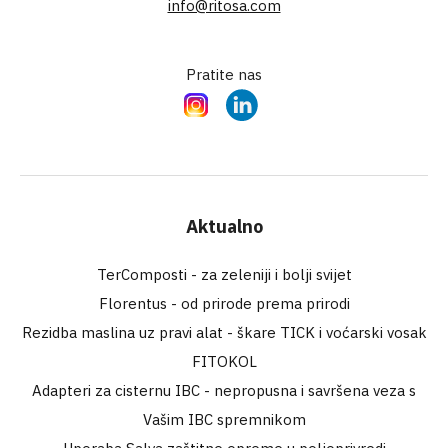
info@ritosa.com
Pratite nas
Instagram
LinkedIn
Aktualno
TerComposti - za zeleniji i bolji svijet
Florentus - od prirode prema prirodi
Rezidba maslina uz pravi alat - škare TICK i voćarski vosak
FITOKOL
Adapteri za cisternu IBC - nepropusna i savršena veza s
Vašim IBC spremnikom