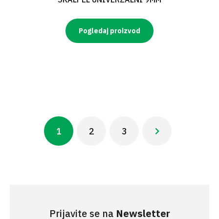
Pogledaj proizvod
Pagination
1
2
3
Next ›
Current
Page
Page
Next
page
page
Prijavite se na
Newsletter