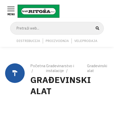
Skoči
na
MENU
glavni
sadržaj
Navigation
DISTRIBUCIJA
PROIZVODNJA
VELEPRODAJA
Middle
Breadcrumb
Početna
Gradevinarstvo i
Gradevinski
instalacije
alat
GRAĐEVINSKI
ALAT