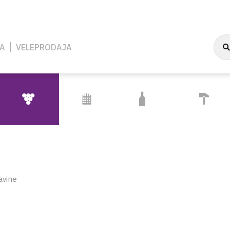
A
VELEPRODAJA
ENOLOGIJA I
OGRADNI
GRAĐEVINARST
AMBALAŽA
PODRUMARSTVO
SISTEMI
I INSTALACIJE
NJE
OMAĆINSTVO
ENOLOGIJA I PODRUMARSTVO
AMBALAŽA
OGRADNI SISTEMI
GRAĐEVINARSTVO I
ZAŠTITNA OPREM
PRIH
INSTALACIJE
JE
PIPE I SLAVINE
OSTALO
ŽICA I PRIBOR
ZAŠTITA ZA LICE I 
FOLI
GRAĐEVINSKI ALAT
lavine
I
 ODRŽAVANJE
VINSKI PROGRAM
ČEPOVI
PLETIVA I MREŽE
ZAŠTITNE RUKAVIC
VODO
SIGNALIZACIJA
INI
PRETAKAČI
KAPICE
STUPOVI I PODUPIRAČI
ZAŠTITNA OBUĆA
VOĆA
INSTALACIJE