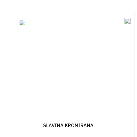
OSTALO
BOCE ZA ULJE
ZAŠTITNA ODJEĆA
TEKU
ČAVLI
VRENJAČE
BOCE ZA ALKOHOLNA PIĆA
RESPIRATORI I MA
GNOJ
JA
MOŠTOMJERI I ALKOHOLMETRI
STAKLENKE
I PLIN
TEHNIČKA CRIJEVA
BOCE ZA VINO
AVJESE
POKLOPCI ZA STAKLENKE
IRI
NJE
A VAKUMIRANJE
LE
A VRATA I PROZORE
SLAVINA KROMIRANA