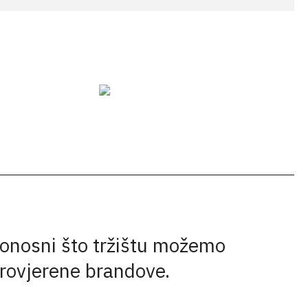
onosni što tržištu možemo
provjerene brandove.