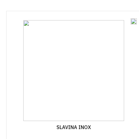
VAZE
LAYFLAT
OSTALO
ZAŠTITNE MREŽE I PLATNA
CIJEV KAP NA KAP
KOLINJE
JEDNOGODIŠNJA
VEZIVA
ŽELJEZARI
CIJEV KAP NA KAP
VIŠEGODIŠNJA
PRSKALICE I DODATNI PRIBOR
PLAMENICI 
SPOJEVI KAP NA KAP
GRABLJE
ROLETE I Z
VIŠEGODIŠNJA
MINI VRTNI ALAT
KAPE I ŠEŠ
SPOJEVI KAP NA KAP
JEDNOGODIŠNJA
PILE I ŠEGETI
OTIRAČI
AUTOMATSKO NAVODNJAVA
PROFESIONALNI ALAT ZA
VREĆICE Z
REZIDBU
OPREMA ZA ELEKTROVENTI
BRTVILA Z
DRŽALA
NAVODNJAVANJE CLABER
VREĆE
OPREMA ZA IBC CISTERNE
SLAVINA INOX
RUBNJACI