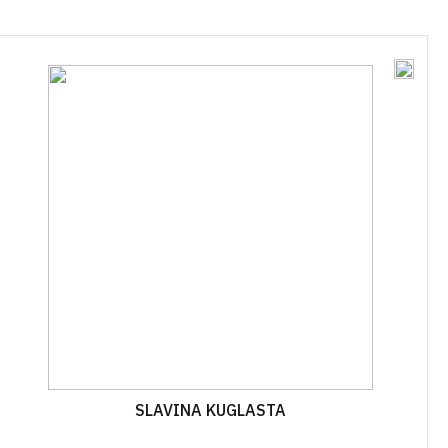
ĆA GNOJIVA
OSTALO
SKE
IVA U ŠTAPIĆIMA
SLAVINA KUGLASTA