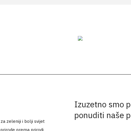
Izuzetno smo p
ponuditi naše 
 zeleniji i bolji svijet
 prirode prema prirodi