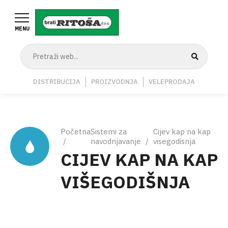
Skoči
na
MENU
glavni
sadržaj
Navigation
DISTRIBUCIJA
PROIZVODNJA
VELEPRODAJA
Middle
Breadcrumb
Početna
Sistemi za
Cijev kap na kap
navodnjavanje
visegodisnja
CIJEV KAP NA KAP
VIŠEGODIŠNJA