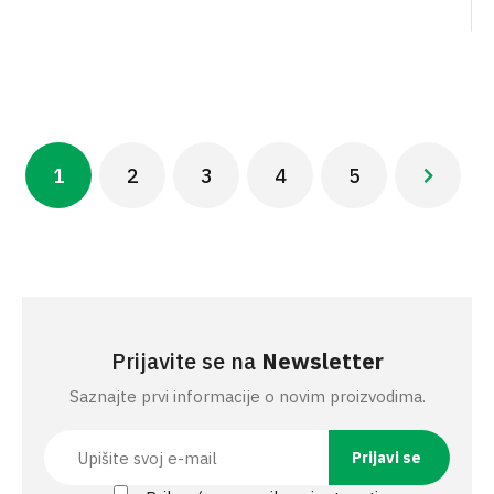
Pagination
1
2
3
4
5
Next ›
Current
Page
Page
Page
Page
Next
page
page
Prijavite se na
Newsletter
Saznajte prvi informacije o novim proizvodima.