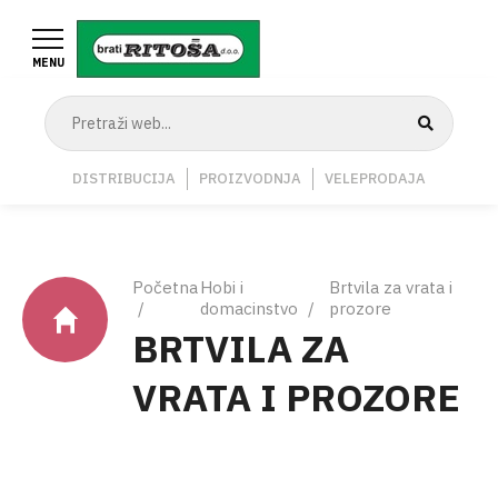
Skoči
na
MENU
glavni
sadržaj
Navigation
DISTRIBUCIJA
PROIZVODNJA
VELEPRODAJA
Middle
Breadcrumb
Početna
Hobi i
Brtvila za vrata i
domacinstvo
prozore
BRTVILA ZA
VRATA I PROZORE