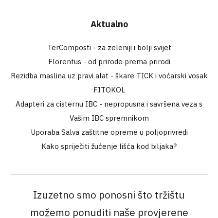
Aktualno
TerComposti - za zeleniji i bolji svijet
Florentus - od prirode prema prirodi
Rezidba maslina uz pravi alat - škare TICK i voćarski vosak
FITOKOL
Adapteri za cisternu IBC - nepropusna i savršena veza s
Vašim IBC spremnikom
Uporaba Salva zaštitne opreme u poljoprivredi
Kako spriječiti žućenje lišća kod biljaka?
Izuzetno smo ponosni što tržištu
možemo ponuditi naše provjerene