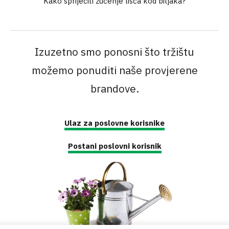
Kako spriječiti žućenje lišća kod biljaka?
Izuzetno smo ponosni što tržištu
možemo ponuditi naše provjerene
brandove.
Ulaz za poslovne korisnike
Postani poslovni korisnik