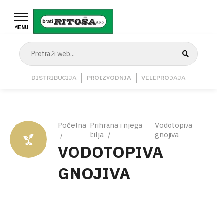
Skoči
na
MENU
glavni
sadržaj
Navigation
DISTRIBUCIJA
PROIZVODNJA
VELEPRODAJA
Middle
Breadcrumb
Početna
Prihrana i njega
Vodotopiva
bilja
gnojiva
VODOTOPIVA
GNOJIVA