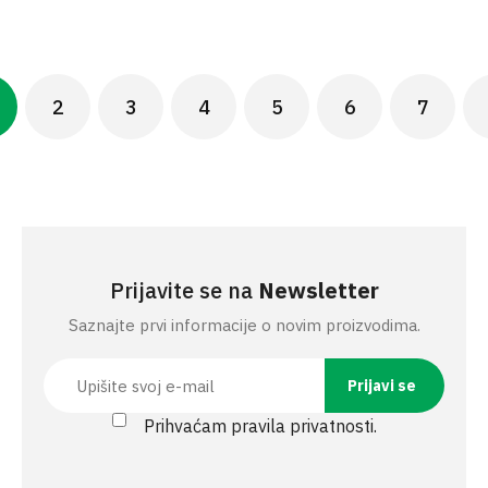
Pagination
2
3
4
5
6
7
Ne
urrent
Page
Page
Page
Page
Page
Page
age
Prijavite se na
Newsletter
Saznajte prvi informacije o novim proizvodima.
Prihvaćam pravila privatnosti.