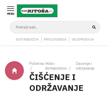
Skoči
na
MENU
glavni
sadržaj
Navigation
DISTRIBUCIJA
PROIZVODNJA
VELEPRODAJA
Middle
Breadcrumb
Početna
Hobi i
Ciscenje i
domacinstvo
odrzavanje
ČIŠĆENJE I
ODRŽAVANJE