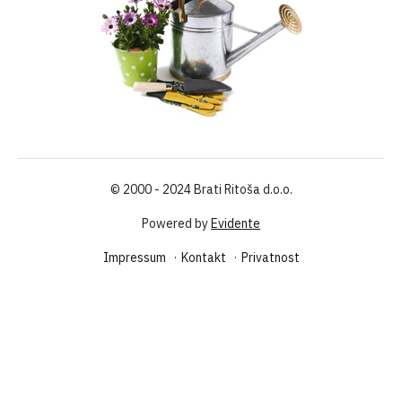
© 2000 - 2024 Brati Ritoša d.o.o.
Powered by
Evidente
Navigation
Impressum
Kontakt
Privatnost
Footer
Bottom