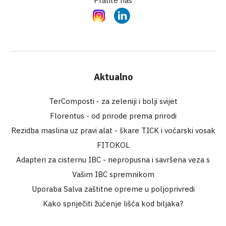
Pratite nas
Instagram
LinkedIn
Aktualno
TerComposti - za zeleniji i bolji svijet
Florentus - od prirode prema prirodi
Rezidba maslina uz pravi alat - škare TICK i voćarski vosak
FITOKOL
Adapteri za cisternu IBC - nepropusna i savršena veza s
Vašim IBC spremnikom
Uporaba Salva zaštitne opreme u poljoprivredi
Kako spriječiti žućenje lišća kod biljaka?