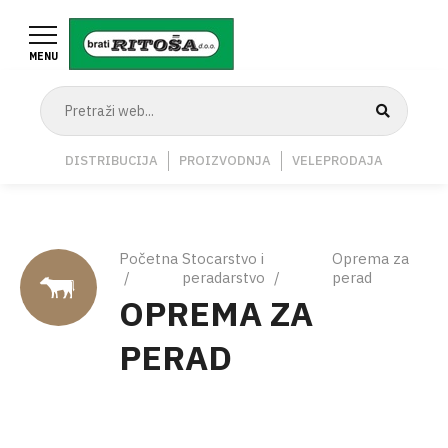
Skoči
na
MENU
glavni
sadržaj
Navigation
DISTRIBUCIJA
PROIZVODNJA
VELEPRODAJA
Middle
Breadcrumb
Početna
Stocarstvo i
Oprema za
peradarstvo
perad
OPREMA ZA
PERAD