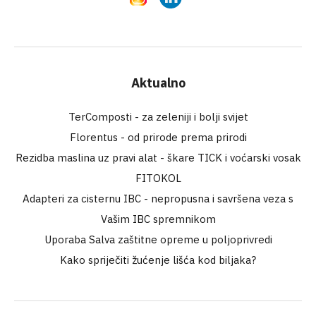
Aktualno
TerComposti - za zeleniji i bolji svijet
Florentus - od prirode prema prirodi
Rezidba maslina uz pravi alat - škare TICK i voćarski vosak
FITOKOL
Adapteri za cisternu IBC - nepropusna i savršena veza s
Vašim IBC spremnikom
Uporaba Salva zaštitne opreme u poljoprivredi
Kako spriječiti žućenje lišća kod biljaka?