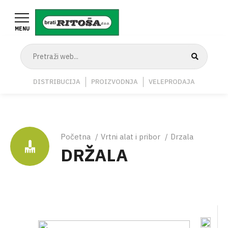
Skoči
na
MENU
glavni
sadržaj
Navigation
DISTRIBUCIJA
PROIZVODNJA
VELEPRODAJA
Middle
Breadcrumb
Početna
Vrtni alat i pribor
Drzala
DRŽALA