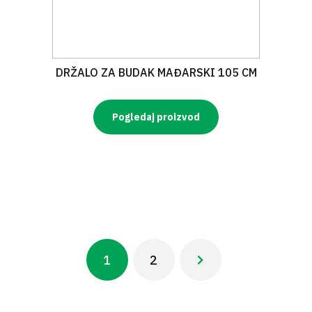
DRŽALO ZA BUDAK MAĐARSKI 105 CM
Pogledaj proizvod
Pagination
1
2
Next ›
Current
Page
Next
page
page