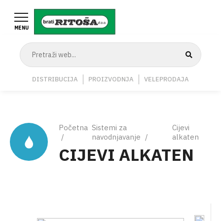
Skoči
na
MENU
glavni
sadržaj
Navigation
DISTRIBUCIJA
PROIZVODNJA
VELEPRODAJA
Middle
Breadcrumb
Početna
Sistemi za
Cijevi
navodnjavanje
alkaten
CIJEVI ALKATEN