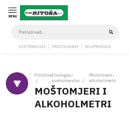
Skoči
na
MENU
glavni
sadržaj
Navigation
DISTRIBUCIJA
PROIZVODNJA
VELEPRODAJA
Middle
Breadcrumb
Početna
Enologija i
Mostomjeri i
podrumarstvo
alkoholmetri
MOŠTOMJERI I
ALKOHOLMETRI