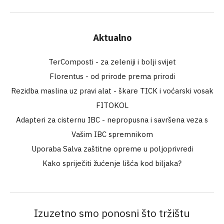
Aktualno
TerComposti - za zeleniji i bolji svijet
Florentus - od prirode prema prirodi
Rezidba maslina uz pravi alat - škare TICK i voćarski vosak
FITOKOL
Adapteri za cisternu IBC - nepropusna i savršena veza s
Vašim IBC spremnikom
Uporaba Salva zaštitne opreme u poljoprivredi
Kako spriječiti žućenje lišća kod biljaka?
Izuzetno smo ponosni što tržištu