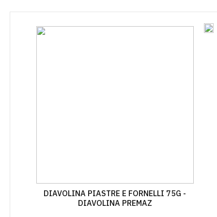
VAZE
LAYFLAT
OSTALO
ZAŠTITNE MREŽE I PLATNA
CIJEV KAP NA KAP
KOLINJE
JEDNOGODIŠNJA
VEZIVA
ŽELJEZARI
CIJEV KAP NA KAP
VIŠEGODIŠNJA
PRSKALICE I DODATNI PRIBOR
PLAMENICI 
SPOJEVI KAP NA KAP
GRABLJE
ROLETE I Z
VIŠEGODIŠNJA
MINI VRTNI ALAT
KAPE I ŠEŠ
SPOJEVI KAP NA KAP
JEDNOGODIŠNJA
PILE I ŠEGETI
OTIRAČI
AUTOMATSKO NAVODNJAVA
PROFESIONALNI ALAT ZA
VREĆICE Z
REZIDBU
OPREMA ZA ELEKTROVENTI
BRTVILA Z
DRŽALA
NAVODNJAVANJE CLABER
VREĆE
DIAVOLINA PIASTRE E FORNELLI 75G -
OPREMA ZA IBC CISTERNE
DIAVOLINA PREMAZ
RUBNJACI