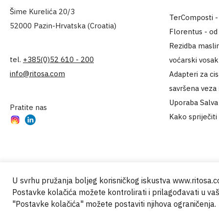
Šime Kurelića 20/3
TerComposti - za
52000 Pazin-Hrvatska (Croatia)
Florentus - od
Rezidba maslin
tel.
+385(0)52 610 - 200
voćarski vosa
info@ritosa.com
Adapteri za ci
savršena veza
Uporaba Salva 
Pratite nas
Kako spriječiti
Instagram
LinkedIn
U svrhu pružanja boljeg korisničkog iskustva www.ritosa.co
Postavke kolačića možete kontrolirati i prilagođavati u v
© 2000 - 2024 Brati Ritoša d.o.o.
"Postavke kolačića" možete postaviti njihova ograničenja.