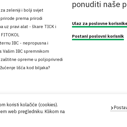
ponuditi naše 
 zeleniji i bolji svijet
 prirode prema prirodi
Ulaz za poslovne korisnik
a uz pravi alat - škare TICK i
k FITOKOL
Postani poslovni korisnik
sternu IBC - nepropusna i
 s Vašim IBC spremnikom
zaštitne opreme u poljoprivredi
 žućenje lišća kod biljaka?
m koristi kolačiće (cookies).
Postav
ašem web pregledniku. Klikom na
Powered by
Evidente