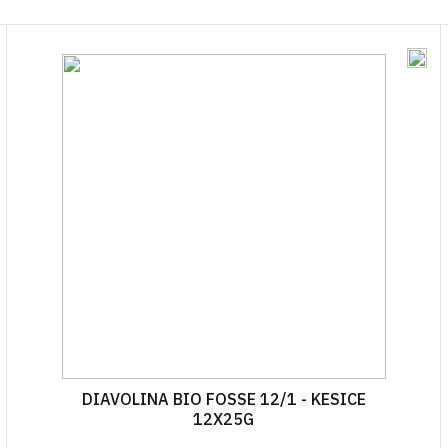
OSTALO
BOCE ZA ULJE
ZAŠTITNA ODJEĆA
TEKU
ČAVLI
VRENJAČE
BOCE ZA ALKOHOLNA PIĆA
RESPIRATORI I MA
GNOJ
JA
MOŠTOMJERI I ALKOHOLMETRI
STAKLENKE
I PLIN
TEHNIČKA CRIJEVA
BOCE ZA VINO
AVJESE
POKLOPCI ZA STAKLENKE
IRI
NJE
A VAKUMIRANJE
LE
A VRATA I PROZORE
DIAVOLINA BIO FOSSE 12/1 - KESICE
12X25G