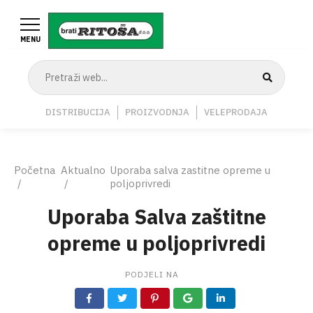
Skoči
na
MENU
glavni
sadržaj
Navigation
DISTRIBUCIJA
PROIZVODNJA
VELEPRODAJA
Middle
Breadcrumb
Početna
Aktualno
Uporaba salva zastitne opreme u
poljoprivredi
Uporaba Salva zaštitne
opreme u poljoprivredi
PODJELI NA