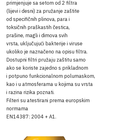
primjenjuje sa setom od 2 filtra
(lijevi i desni) za pružanje zaštite
od specifičnih plinova, para i
toksičnih praškastih čestica,
prašine, magli i dimova svih
vrsta, uključujući bakterije i viruse
ukoliko je naznačeno na opisu filtra.
Dostupni filtri pružaju zaštitu samo
ako se koriste zajedno s prikladnom
i potpuno funkcionalnom polumaskom,
kao i u atmosferama u kojima su vrsta
i razina rizika poznati.
Filteri su atestirani prema europskim
normama
EN14387: 2004 + A1.