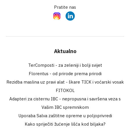
Pratite nas
Instagram
LinkedIn
Aktualno
TerComposti - za zeleniji i bolji svijet
Florentus - od prirode prema prirodi
Rezidba maslina uz pravi alat - škare TICK i voćarski vosak
FITOKOL
Adapteri za cisternu IBC - nepropusna i savršena veza s
Vašim IBC spremnikom
Uporaba Salva zaštitne opreme u poljoprivredi
Kako spriječiti žućenje lišća kod biljaka?