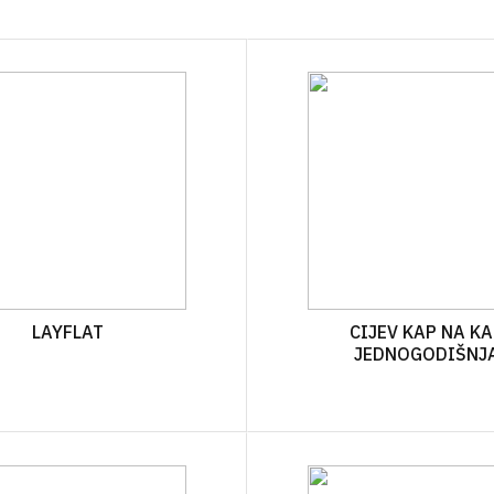
OSTALO
BOCE ZA ULJE
ZAŠTITNA ODJEĆA
TEKU
ČAVLI
VRENJAČE
BOCE ZA ALKOHOLNA PIĆA
RESPIRATORI I MA
GNOJ
JA
MOŠTOMJERI I ALKOHOLMETRI
STAKLENKE
I PLIN
TEHNIČKA CRIJEVA
BOCE ZA VINO
AVJESE
POKLOPCI ZA STAKLENKE
IRI
NJE
A VAKUMIRANJE
LAYFLAT
CIJEV KAP NA K
LE
JEDNOGODIŠNJ
A VRATA I PROZORE