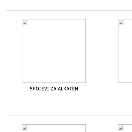
VAZE
LAYFLAT
OSTALO
ZAŠTITNE MREŽE I PLATNA
CIJEV KAP NA KAP
KOLINJE
JEDNOGODIŠNJA
VEZIVA
ŽELJEZARI
CIJEV KAP NA KAP
VIŠEGODIŠNJA
PRSKALICE I DODATNI PRIBOR
PLAMENICI 
SPOJEVI KAP NA KAP
GRABLJE
ROLETE I Z
VIŠEGODIŠNJA
MINI VRTNI ALAT
KAPE I ŠEŠ
SPOJEVI KAP NA KAP
JEDNOGODIŠNJA
PILE I ŠEGETI
OTIRAČI
AUTOMATSKO NAVODNJAVA
PROFESIONALNI ALAT ZA
VREĆICE Z
SPOJEVI ZA ALKATEN
REZIDBU
OPREMA ZA ELEKTROVENTI
BRTVILA Z
DRŽALA
NAVODNJAVANJE CLABER
VREĆE
OPREMA ZA IBC CISTERNE
RUBNJACI