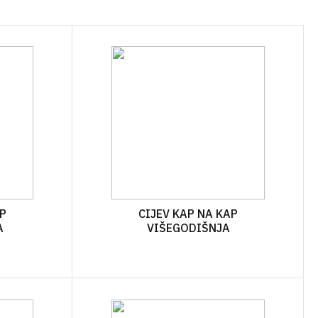
ĆA GNOJIVA
OSTALO
SKE
IVA U ŠTAPIĆIMA
AP
CIJEV KAP NA KAP
A
VIŠEGODIŠNJA