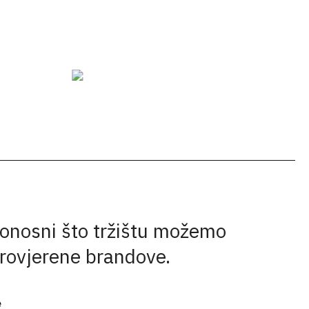
onosni što tržištu možemo
provjerene brandove.
e