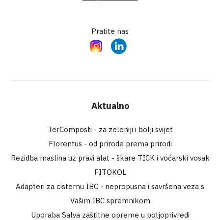
Pratite nas
Instagram
LinkedIn
Aktualno
TerComposti - za zeleniji i bolji svijet
Florentus - od prirode prema prirodi
Rezidba maslina uz pravi alat - škare TICK i voćarski vosak
FITOKOL
Adapteri za cisternu IBC - nepropusna i savršena veza s
Vašim IBC spremnikom
Uporaba Salva zaštitne opreme u poljoprivredi