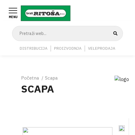
Skoči
na
MENU
glavni
sadržaj
Navigation
DISTRIBUCIJA
PROIZVODNJA
VELEPRODAJA
Middle
Breadcrumb
Početna
Scapa
SCAPA