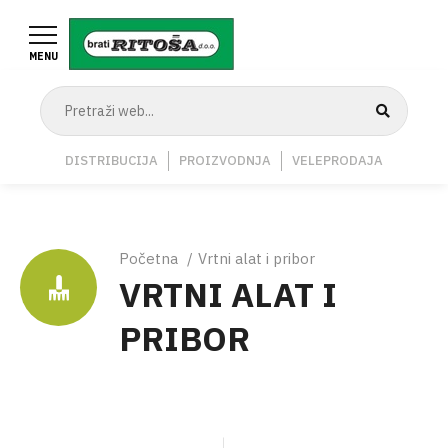
Skoči
na
MENU
glavni
sadržaj
Navigation
DISTRIBUCIJA
PROIZVODNJA
VELEPRODAJA
Middle
Breadcrumb
Početna
Vrtni alat i pribor
VRTNI ALAT I
PRIBOR