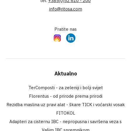
tel.
+385(0)52 610 - 200
info@ritosa.com
Pratite nas
Instagram
LinkedIn
Aktualno
TerComposti - za zeleniji i bolji svijet
Florentus - od prirode prema prirodi
Rezidba maslina uz pravi alat - škare TICK i voćarski vosak
FITOKOL
Adapteri za cisternu IBC - nepropusna i savršena veza s
Vašim IBC spremnikom