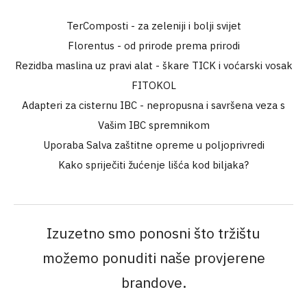
TerComposti - za zeleniji i bolji svijet
Florentus - od prirode prema prirodi
Rezidba maslina uz pravi alat - škare TICK i voćarski vosak
FITOKOL
Adapteri za cisternu IBC - nepropusna i savršena veza s
Vašim IBC spremnikom
Uporaba Salva zaštitne opreme u poljoprivredi
Kako spriječiti žućenje lišća kod biljaka?
Izuzetno smo ponosni što tržištu
možemo ponuditi naše provjerene
brandove.