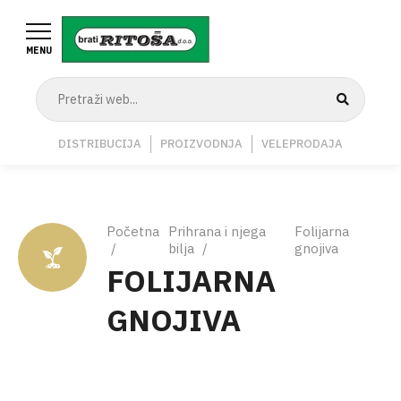
Skoči
na
MENU
glavni
sadržaj
Navigation
DISTRIBUCIJA
PROIZVODNJA
VELEPRODAJA
Middle
Breadcrumb
Početna
Prihrana i njega
Folijarna
bilja
gnojiva
FOLIJARNA
GNOJIVA