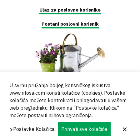
Ulaz za poslovne korisnike
Postani poslovni korisnik
U svrhu pružanja boljeg korisničkog iskustva
www.ritosa.com koristi kolačiće (cookies). Postavke
kolačića možete kontrolirati i prilagođavati u vašem
web pregledniku. Klikom na "Postavke kolačića"
© 2000 - 2024 Brati Ritoša d.o.o.
možete postaviti njihova ograničenja.
Powered by
Evidente
Postavke Kolačića
Prihvati sve kolačiće
Navigation
Impressum
Kontakt
Privatnost