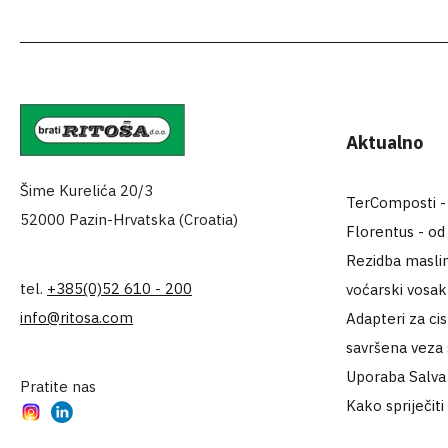
Aktualno
Šime Kurelića 20/3
TerComposti - za
52000 Pazin-Hrvatska (Croatia)
Florentus - od
Rezidba maslin
tel.
+385(0)52 610 - 200
voćarski vosa
info@ritosa.com
Adapteri za ci
savršena veza
Uporaba Salva 
Pratite nas
Kako spriječiti
Instagram
LinkedIn