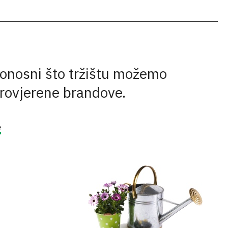
onosni što tržištu možemo
provjerene brandove.
e