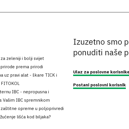
Izuzetno smo p
ponuditi naše 
 zeleniji i bolji svijet
 prirode prema prirodi
Ulaz za poslovne korisnik
a uz pravi alat - škare TICK i
k FITOKOL
Postani poslovni korisnik
sternu IBC - nepropusna i
 s Vašim IBC spremnikom
zaštitne opreme u poljoprivredi
 žućenje lišća kod biljaka?