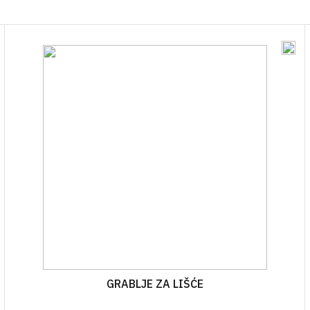
OSTALO
BOCE ZA ULJE
ZAŠTITNA ODJEĆA
TEKU
ČAVLI
VRENJAČE
BOCE ZA ALKOHOLNA PIĆA
RESPIRATORI I MA
GNOJ
JA
MOŠTOMJERI I ALKOHOLMETRI
STAKLENKE
I PLIN
TEHNIČKA CRIJEVA
BOCE ZA VINO
AVJESE
POKLOPCI ZA STAKLENKE
IRI
NJE
A VAKUMIRANJE
LE
A VRATA I PROZORE
GRABLJE ZA LIŠĆE