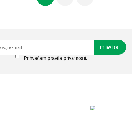
Current
Page
Next
page
page
Prihvaćam pravila privatnosti.