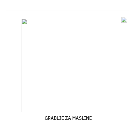
VAZE
LAYFLAT
OSTALO
ZAŠTITNE MREŽE I PLATNA
CIJEV KAP NA KAP
KOLINJE
JEDNOGODIŠNJA
VEZIVA
ŽELJEZARI
CIJEV KAP NA KAP
VIŠEGODIŠNJA
PRSKALICE I DODATNI PRIBOR
PLAMENICI 
SPOJEVI KAP NA KAP
GRABLJE
ROLETE I Z
VIŠEGODIŠNJA
MINI VRTNI ALAT
KAPE I ŠEŠ
SPOJEVI KAP NA KAP
JEDNOGODIŠNJA
PILE I ŠEGETI
OTIRAČI
AUTOMATSKO NAVODNJAVA
PROFESIONALNI ALAT ZA
VREĆICE Z
REZIDBU
OPREMA ZA ELEKTROVENTI
BRTVILA Z
DRŽALA
NAVODNJAVANJE CLABER
VREĆE
OPREMA ZA IBC CISTERNE
GRABLJE ZA MASLINE
RUBNJACI