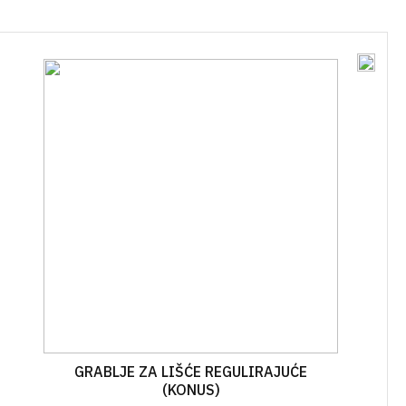
ĆA GNOJIVA
OSTALO
SKE
IVA U ŠTAPIĆIMA
GRABLJE ZA LIŠĆE REGULIRAJUĆE
(KONUS)