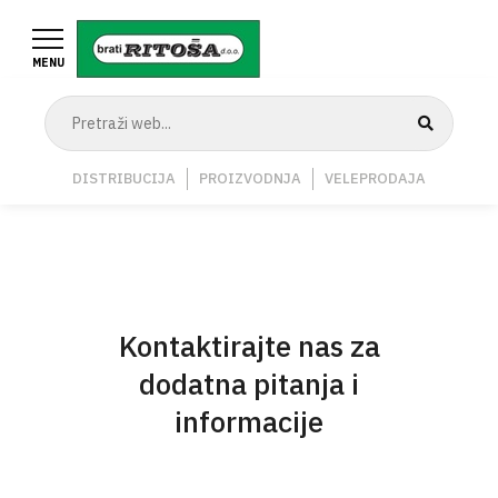
Skoči
na
MENU
glavni
sadržaj
Navigation
DISTRIBUCIJA
PROIZVODNJA
VELEPRODAJA
Middle
Kontaktirajte nas za
dodatna pitanja i
informacije