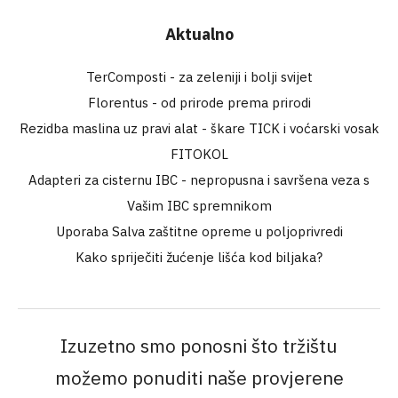
Aktualno
TerComposti - za zeleniji i bolji svijet
Florentus - od prirode prema prirodi
Rezidba maslina uz pravi alat - škare TICK i voćarski vosak
FITOKOL
Adapteri za cisternu IBC - nepropusna i savršena veza s
Vašim IBC spremnikom
Uporaba Salva zaštitne opreme u poljoprivredi
Kako spriječiti žućenje lišća kod biljaka?
Izuzetno smo ponosni što tržištu
možemo ponuditi naše provjerene