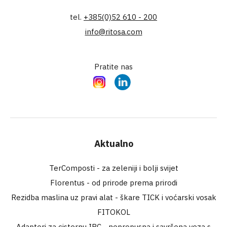
tel.
+385(0)52 610 - 200
info@ritosa.com
Pratite nas
Instagram
LinkedIn
Aktualno
TerComposti - za zeleniji i bolji svijet
Florentus - od prirode prema prirodi
Rezidba maslina uz pravi alat - škare TICK i voćarski vosak
FITOKOL
Adapteri za cisternu IBC - nepropusna i savršena veza s