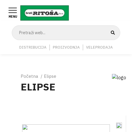
Skoči
na
MENU
glavni
sadržaj
Navigation
DISTRIBUCIJA
PROIZVODNJA
VELEPRODAJA
Middle
Breadcrumb
Početna
Elipse
ELIPSE