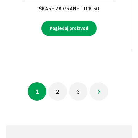
ŠKARE ZA GRANE TICK 50
Pogledaj proizvod
Pagination
1
2
3
Next ›
Current
Page
Page
Next
page
page