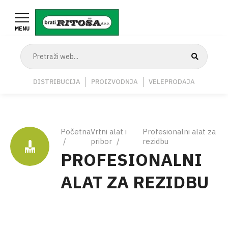
Skoči
na
MENU
glavni
sadržaj
Navigation
DISTRIBUCIJA
PROIZVODNJA
VELEPRODAJA
Middle
Breadcrumb
Početna
Vrtni alat i
Profesionalni alat za
pribor
rezidbu
PROFESIONALNI
ALAT ZA REZIDBU