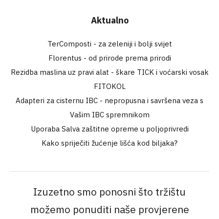
Aktualno
TerComposti - za zeleniji i bolji svijet
Florentus - od prirode prema prirodi
Rezidba maslina uz pravi alat - škare TICK i voćarski vosak
FITOKOL
Adapteri za cisternu IBC - nepropusna i savršena veza s
Vašim IBC spremnikom
Uporaba Salva zaštitne opreme u poljoprivredi
Kako spriječiti žućenje lišća kod biljaka?
Izuzetno smo ponosni što tržištu
možemo ponuditi naše provjerene