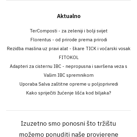
Aktualno
TerComposti - za zeleniji i bolji svijet
Florentus - od prirode prema prirodi
Rezidba maslina uz pravi alat - škare TICK i voćarski vosak
FITOKOL
Adapteri za cisternu IBC - nepropusna i savršena veza s
Vašim IBC spremnikom
Uporaba Salva zaštitne opreme u poljoprivredi
Kako spriječiti žućenje lišća kod biljaka?
Izuzetno smo ponosni što tržištu
možemo ponuditi naše provjerene