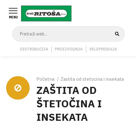
Skoči
na
MENU
glavni
sadržaj
Navigation
DISTRIBUCIJA
PROIZVODNJA
VELEPRODAJA
Middle
Breadcrumb
Početna
Zastita od stetocina i insekata
ZAŠTITA OD
ŠTETOČINA I
INSEKATA