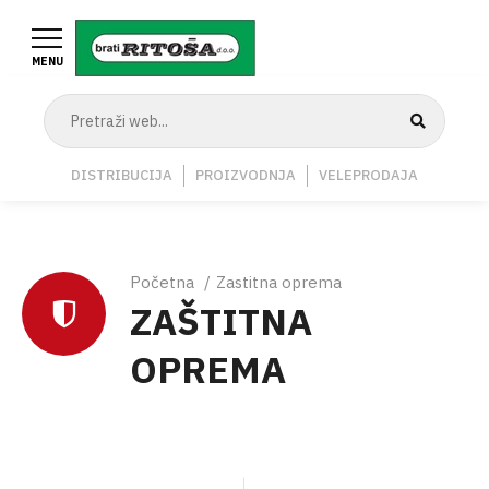
Skoči
na
MENU
glavni
sadržaj
Navigation
DISTRIBUCIJA
PROIZVODNJA
VELEPRODAJA
Middle
Breadcrumb
Početna
Zastitna oprema
ZAŠTITNA
OPREMA