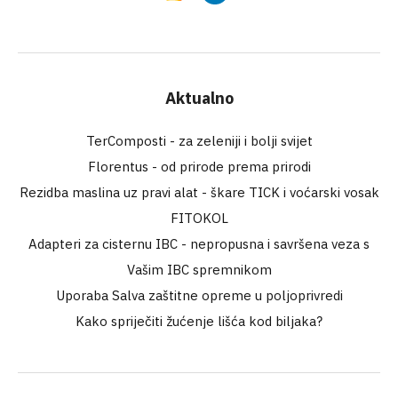
Aktualno
TerComposti - za zeleniji i bolji svijet
Florentus - od prirode prema prirodi
Rezidba maslina uz pravi alat - škare TICK i voćarski vosak
FITOKOL
Adapteri za cisternu IBC - nepropusna i savršena veza s
Vašim IBC spremnikom
Uporaba Salva zaštitne opreme u poljoprivredi
Kako spriječiti žućenje lišća kod biljaka?