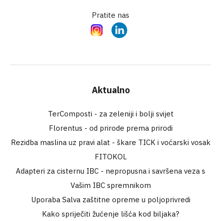
Pratite nas
Instagram
LinkedIn
Aktualno
TerComposti - za zeleniji i bolji svijet
Florentus - od prirode prema prirodi
Rezidba maslina uz pravi alat - škare TICK i voćarski vosak
FITOKOL
Adapteri za cisternu IBC - nepropusna i savršena veza s
Vašim IBC spremnikom
Uporaba Salva zaštitne opreme u poljoprivredi
Kako spriječiti žućenje lišća kod biljaka?