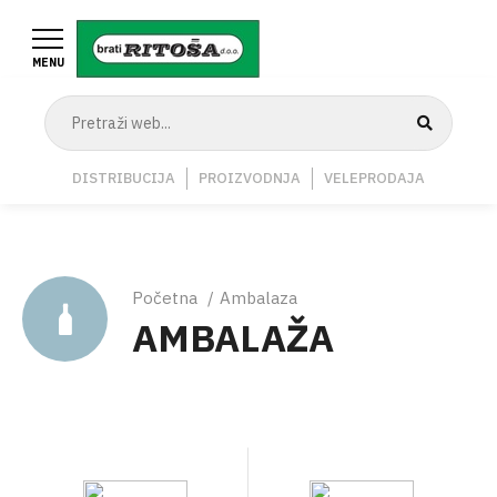
Skoči
na
MENU
glavni
sadržaj
Navigation
DISTRIBUCIJA
PROIZVODNJA
VELEPRODAJA
Middle
Breadcrumb
Početna
Ambalaza
AMBALAŽA