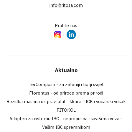
info@ritosa.com
Pratite nas
Instagram
LinkedIn
Aktualno
TerComposti - za zeleniji i bolji svijet
Florentus - od prirode prema prirodi
Rezidba maslina uz pravi alat - škare TICK i voćarski vosak
FITOKOL
Adapteri za cisternu IBC - nepropusna i savršena veza s
Vašim IBC spremnikom