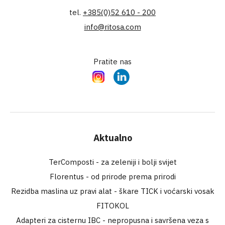
tel.
+385(0)52 610 - 200
info@ritosa.com
Pratite nas
Instagram
LinkedIn
Aktualno
TerComposti - za zeleniji i bolji svijet
Florentus - od prirode prema prirodi
Rezidba maslina uz pravi alat - škare TICK i voćarski vosak
FITOKOL
Adapteri za cisternu IBC - nepropusna i savršena veza s