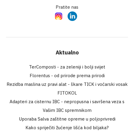
Pratite nas
Instagram
LinkedIn
Aktualno
TerComposti - za zeleniji i bolji svijet
Florentus - od prirode prema prirodi
Rezidba maslina uz pravi alat - škare TICK i voćarski vosak
FITOKOL
Adapteri za cisternu IBC - nepropusna i savršena veza s
Vašim IBC spremnikom
Uporaba Salva zaštitne opreme u poljoprivredi
Kako spriječiti žućenje lišća kod biljaka?