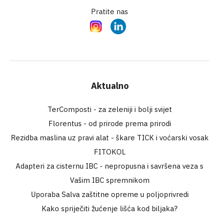
Pratite nas
Instagram
LinkedIn
Aktualno
TerComposti - za zeleniji i bolji svijet
Florentus - od prirode prema prirodi
Rezidba maslina uz pravi alat - škare TICK i voćarski vosak
FITOKOL
Adapteri za cisternu IBC - nepropusna i savršena veza s
Vašim IBC spremnikom
Uporaba Salva zaštitne opreme u poljoprivredi
Kako spriječiti žućenje lišća kod biljaka?