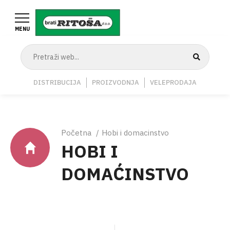
Skoči
na
MENU
glavni
sadržaj
Navigation
DISTRIBUCIJA
PROIZVODNJA
VELEPRODAJA
Middle
Breadcrumb
Početna
Hobi i domacinstvo
HOBI I
DOMAĆINSTVO