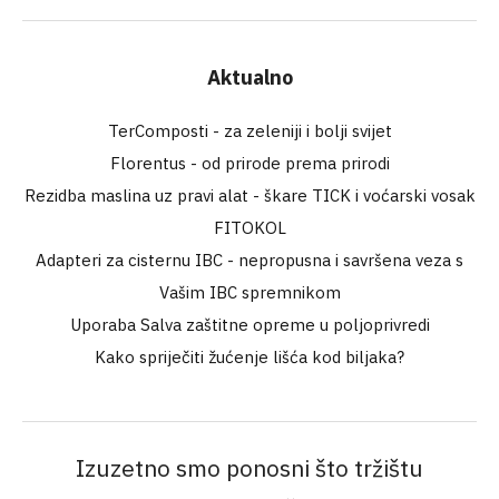
Aktualno
TerComposti - za zeleniji i bolji svijet
Florentus - od prirode prema prirodi
Rezidba maslina uz pravi alat - škare TICK i voćarski vosak
FITOKOL
Adapteri za cisternu IBC - nepropusna i savršena veza s
Vašim IBC spremnikom
Uporaba Salva zaštitne opreme u poljoprivredi
Kako spriječiti žućenje lišća kod biljaka?
Izuzetno smo ponosni što tržištu