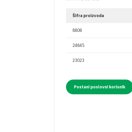
OSTALO
BOCE ZA ULJE
ZAŠTITNA ODJEĆA
TEKU
ČAVLI
VRENJAČE
BOCE ZA ALKOHOLNA PIĆA
RESPIRATORI I MA
GNOJ
Šifra proizvoda
JA
MOŠTOMJERI I ALKOHOLMETRI
STAKLENKE
8808
I PLIN
TEHNIČKA CRIJEVA
BOCE ZA VINO
24845
AVJESE
POKLOPCI ZA STAKLENKE
23023
IRI
NJE
Postani poslovni korisnik
A VAKUMIRANJE
LE
A VRATA I PROZORE