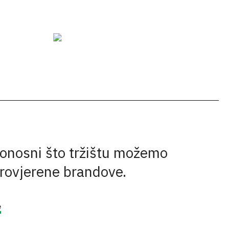
onosni što tržištu možemo
provjerene brandove.
e