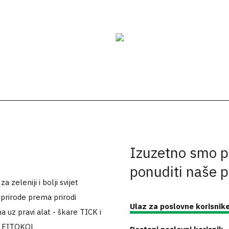
Izuzetno smo p
ponuditi naše 
 zeleniji i bolji svijet
 prirode prema prirodi
Ulaz za poslovne korisnik
a uz pravi alat - škare TICK i
k FITOKOL