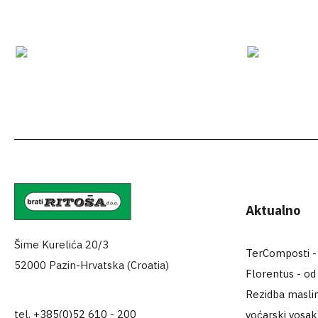
Aktualno
Šime Kurelića 20/3
TerComposti - za
52000 Pazin-Hrvatska (Croatia)
Florentus - od
Rezidba maslin
tel.
+385(0)52 610 - 200
voćarski vosa