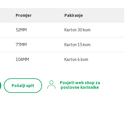
ĆA GNOJIVA
OSTALO
SKE
IVA U ŠTAPIĆIMA
Promjer
Pakiranje
52MM
Karton 30 kom
77MM
Karton 15 kom
104MM
Karton 6 kom
Posjeti web shop za
Pošalji upit
poslovne korisnike