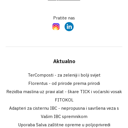
Pratite nas
Instagram
LinkedIn
Aktualno
TerComposti - za zeleniji i bolji svijet
Florentus - od prirode prema prirodi
Rezidba maslina uz pravi alat - škare TICK i voćarski vosak
FITOKOL
Adapteri za cisternu IBC - nepropusna i savršena veza s
Vašim IBC spremnikom
Uporaba Salva zaštitne opreme u poljoprivredi