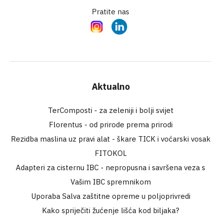
Pratite nas
Instagram
LinkedIn
Aktualno
TerComposti - za zeleniji i bolji svijet
Florentus - od prirode prema prirodi
Rezidba maslina uz pravi alat - škare TICK i voćarski vosak
FITOKOL
Adapteri za cisternu IBC - nepropusna i savršena veza s
Vašim IBC spremnikom
Uporaba Salva zaštitne opreme u poljoprivredi
Kako spriječiti žućenje lišća kod biljaka?