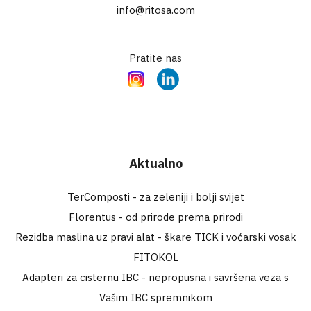
info@ritosa.com
Pratite nas
Instagram
LinkedIn
Aktualno
TerComposti - za zeleniji i bolji svijet
Florentus - od prirode prema prirodi
Rezidba maslina uz pravi alat - škare TICK i voćarski vosak
FITOKOL
Adapteri za cisternu IBC - nepropusna i savršena veza s
Vašim IBC spremnikom