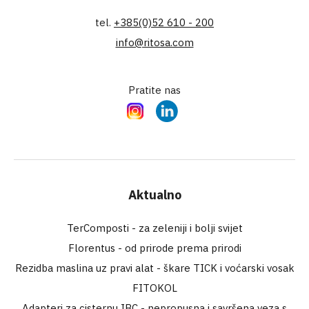
tel.
+385(0)52 610 - 200
info@ritosa.com
Pratite nas
Instagram
LinkedIn
Aktualno
TerComposti - za zeleniji i bolji svijet
Florentus - od prirode prema prirodi
Rezidba maslina uz pravi alat - škare TICK i voćarski vosak
FITOKOL
Adapteri za cisternu IBC - nepropusna i savršena veza s