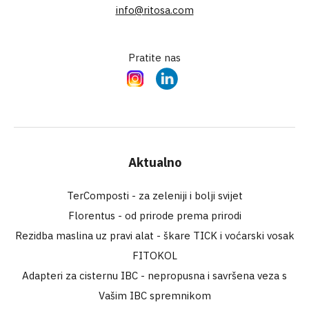
info@ritosa.com
Pratite nas
Instagram
LinkedIn
Aktualno
TerComposti - za zeleniji i bolji svijet
Florentus - od prirode prema prirodi
Rezidba maslina uz pravi alat - škare TICK i voćarski vosak
FITOKOL
Adapteri za cisternu IBC - nepropusna i savršena veza s
Vašim IBC spremnikom