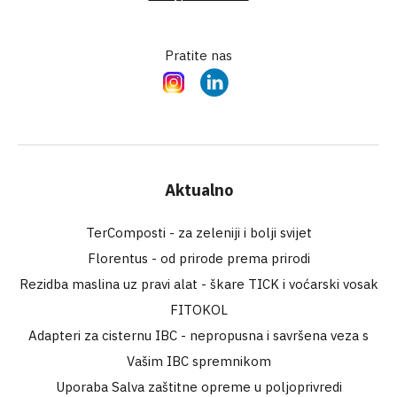
Pratite nas
Instagram
LinkedIn
Aktualno
TerComposti - za zeleniji i bolji svijet
Florentus - od prirode prema prirodi
Rezidba maslina uz pravi alat - škare TICK i voćarski vosak
FITOKOL
Adapteri za cisternu IBC - nepropusna i savršena veza s
Vašim IBC spremnikom
Uporaba Salva zaštitne opreme u poljoprivredi