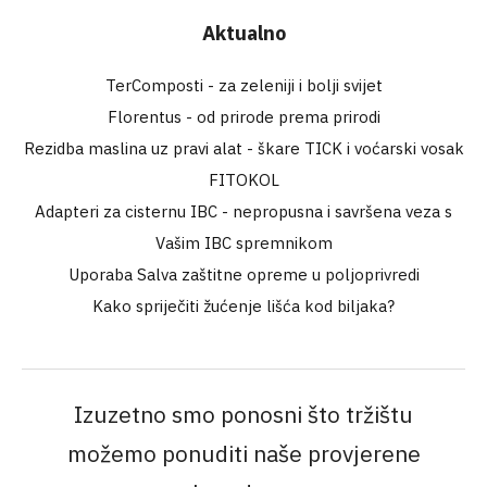
Aktualno
TerComposti - za zeleniji i bolji svijet
Florentus - od prirode prema prirodi
Rezidba maslina uz pravi alat - škare TICK i voćarski vosak
FITOKOL
Adapteri za cisternu IBC - nepropusna i savršena veza s
Vašim IBC spremnikom
Uporaba Salva zaštitne opreme u poljoprivredi
Kako spriječiti žućenje lišća kod biljaka?
Izuzetno smo ponosni što tržištu
možemo ponuditi naše provjerene