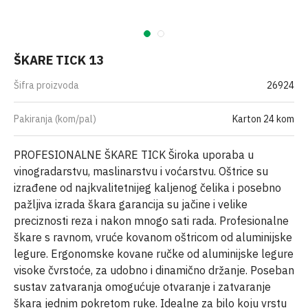
ŠKARE TICK 13
Šifra proizvoda
26924
Pakiranja (kom/pal)
Karton 24 kom
PROFESIONALNE ŠKARE TICK Široka uporaba u
vinogradarstvu, maslinarstvu i voćarstvu. Oštrice su
izrađene od najkvalitetnijeg kaljenog čelika i posebno
pažljiva izrada škara garancija su jačine i velike
preciznosti reza i nakon mnogo sati rada. Profesionalne
škare s ravnom, vruće kovanom oštricom od aluminijske
legure. Ergonomske kovane ručke od aluminijske legure
visoke čvrstoće, za udobno i dinamično držanje. Poseban
sustav zatvaranja omogućuje otvaranje i zatvaranje
škara jednim pokretom ruke. Idealne za bilo koju vrstu