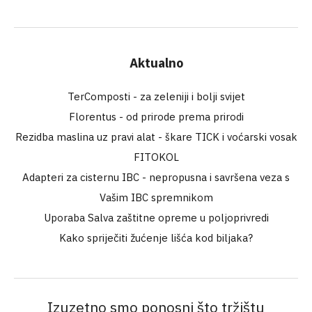
Aktualno
TerComposti - za zeleniji i bolji svijet
Florentus - od prirode prema prirodi
Rezidba maslina uz pravi alat - škare TICK i voćarski vosak
FITOKOL
Adapteri za cisternu IBC - nepropusna i savršena veza s
Vašim IBC spremnikom
Uporaba Salva zaštitne opreme u poljoprivredi
Kako spriječiti žućenje lišća kod biljaka?
Izuzetno smo ponosni što tržištu