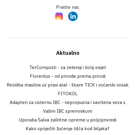
Pratite nas
Instagram
LinkedIn
Aktualno
TerComposti - za zeleniji i bolji svijet
Florentus - od prirode prema prirodi
Rezidba maslina uz pravi alat - škare TICK i voćarski vosak
FITOKOL
Adapteri za cisternu IBC - nepropusna i savršena veza s
Vašim IBC spremnikom
Uporaba Salva zaštitne opreme u poljoprivredi
Kako spriječiti žućenje lišća kod biljaka?