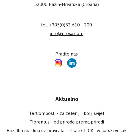
52000 Pazin-Hrvatska (Croatia)
tel.
+385(0)52 610 - 200
info@ritosa.com
Pratite nas
Instagram
LinkedIn
Aktualno
TerComposti - za zeleniji i bolji svijet
Florentus - od prirode prema prirodi
Rezidba maslina uz pravi alat - škare TICK i voćarski vosak