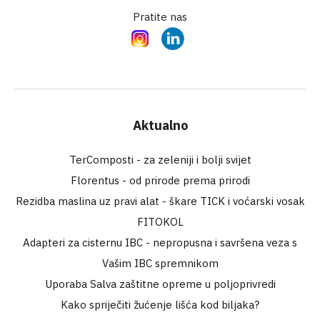
Pratite nas
Instagram
LinkedIn
Aktualno
TerComposti - za zeleniji i bolji svijet
Florentus - od prirode prema prirodi
Rezidba maslina uz pravi alat - škare TICK i voćarski vosak
FITOKOL
Adapteri za cisternu IBC - nepropusna i savršena veza s
Vašim IBC spremnikom
Uporaba Salva zaštitne opreme u poljoprivredi
Kako spriječiti žućenje lišća kod biljaka?