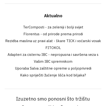
Aktualno
TerComposti - za zeleniji i bolji svijet
Florentus - od prirode prema prirodi
Rezidba maslina uz pravi alat - škare TICK i voćarski vosak
FITOKOL
Adapteri za cisternu IBC - nepropusna i savršena veza s
Vašim IBC spremnikom
Uporaba Salva zaštitne opreme u poljoprivredi
Kako spriječiti žućenje lišća kod biljaka?
Izuzetno smo ponosni što tržištu