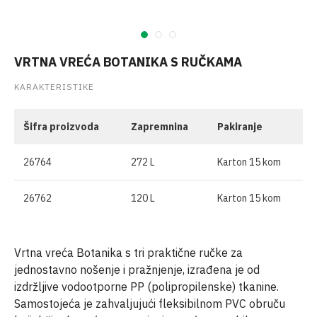
VRTNA VREĆA BOTANIKA S RUČKAMA
KARAKTERISTIKE
Šifra proizvoda
Zapremnina
Pakiranje
26764
272 L
Karton 15 kom
26762
120 L
Karton 15 kom
Vrtna vreća Botanika s tri praktične ručke za
jednostavno nošenje i pražnjenje, izrađena je od
izdržljive vodootporne PP (polipropilenske) tkanine.
Samostojeća je zahvaljujući fleksibilnom PVC obruču