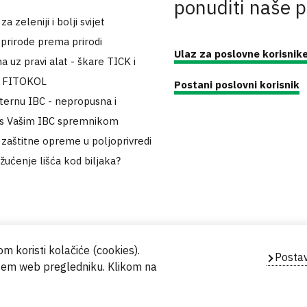
ponuditi naše 
 zeleniji i bolji svijet
 prirode prema prirodi
Ulaz za poslovne korisnik
a uz pravi alat - škare TICK i
k FITOKOL
Postani poslovni korisnik
sternu IBC - nepropusna i
 s Vašim IBC spremnikom
zaštitne opreme u poljoprivredi
 žućenje lišća kod biljaka?
m koristi kolačiće (cookies).
Postav
ašem web pregledniku. Klikom na
Powered by
Evidente