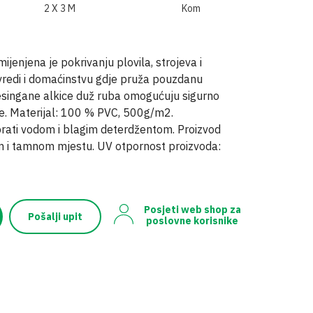
2 X 3 M
Kom
enjena je pokrivanju plovila, strojeva i
privredi i domaćinstvu gdje pruža pouzdanu
Mesingane alkice duž ruba omogućuju sigurno
ade. Materijal: 100 % PVC, 500g/m2.
rati vodom i blagim deterdžentom. Proizvod
 i tamnom mjestu. UV otpornost proizvoda:
Posjeti web shop za
Pošalji upit
poslovne korisnike