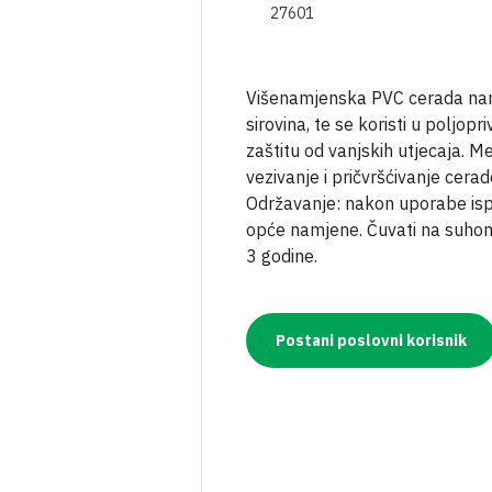
27601
Višenamjenska PVC cerada namij
sirovina, te se koristi u poljo
zaštitu od vanjskih utjecaja. 
vezivanje i pričvršćivanje cer
Održavanje: nakon uporabe isp
opće namjene. Čuvati na suhom
3 godine.
Postani poslovni korisnik