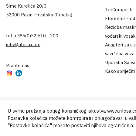
Šime Kurelića 20/3
TerComposti - za
52000 Pazin-Hrvatska (Croatia)
Florentus - od
Rezidba maslin
tel.
+385(0)52 610 - 200
voćarski vosa
info@ritosa.com
Adapteri za ci
savršena veza
Uporaba Salva 
Pratite nas
Kako spriječiti
Instagram
LinkedIn
U svrhu pružanja boljeg korisničkog iskustva www.ritosa.co
Postavke kolačića možete kontrolirati i prilagođavati u v
© 2000 - 2024 Brati Ritoša d.o.o.
"Postavke kolačića" možete postaviti njihova ograničenja.