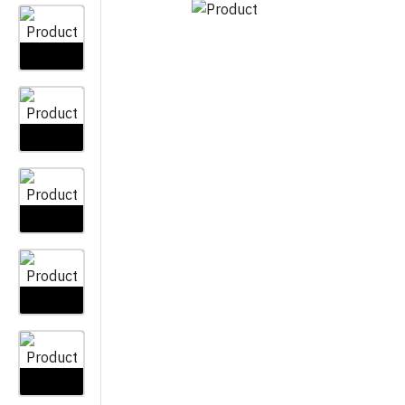
VAZE
LAYFLAT
OSTALO
ZAŠTITNE MREŽE I PLATNA
CIJEV KAP NA KAP
KOLINJE
JEDNOGODIŠNJA
VEZIVA
ŽELJEZARI
CIJEV KAP NA KAP
VIŠEGODIŠNJA
PRSKALICE I DODATNI PRIBOR
PLAMENICI 
SPOJEVI KAP NA KAP
GRABLJE
ROLETE I Z
VIŠEGODIŠNJA
MINI VRTNI ALAT
KAPE I ŠEŠ
SPOJEVI KAP NA KAP
JEDNOGODIŠNJA
PILE I ŠEGETI
OTIRAČI
AUTOMATSKO NAVODNJAVA
PROFESIONALNI ALAT ZA
VREĆICE Z
REZIDBU
OPREMA ZA ELEKTROVENTI
BRTVILA Z
DRŽALA
NAVODNJAVANJE CLABER
VREĆE
OPREMA ZA IBC CISTERNE
RUBNJACI