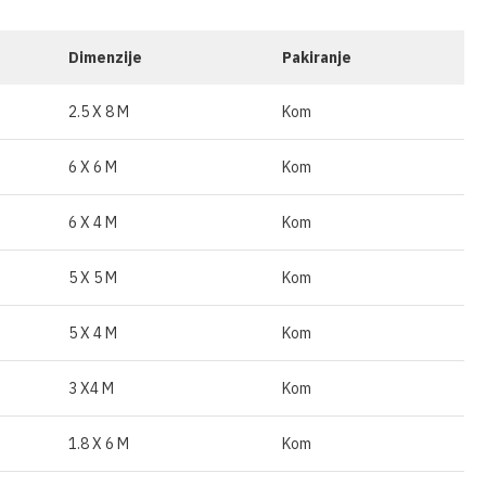
ĆA GNOJIVA
OSTALO
SKE
IVA U ŠTAPIĆIMA
Dimenzije
Pakiranje
2.5 X 8 M
Kom
6 X 6 M
Kom
6 X 4 M
Kom
5 X 5 M
Kom
5 X 4 M
Kom
3 X4 M
Kom
1.8 X 6 M
Kom