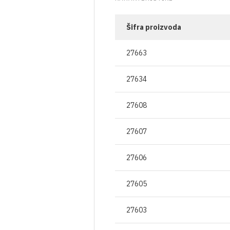
OSTALO
BOCE ZA ULJE
ZAŠTITNA ODJEĆA
TEKU
ČAVLI
VRENJAČE
BOCE ZA ALKOHOLNA PIĆA
RESPIRATORI I MA
GNOJ
Šifra proizvoda
JA
MOŠTOMJERI I ALKOHOLMETRI
STAKLENKE
27663
I PLIN
TEHNIČKA CRIJEVA
BOCE ZA VINO
27634
AVJESE
POKLOPCI ZA STAKLENKE
27608
IRI
27607
NJE
A VAKUMIRANJE
27606
LE
A VRATA I PROZORE
27605
27603