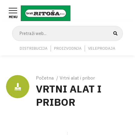
Skoči
na
MENU
glavni
sadržaj
Navigation
DISTRIBUCIJA
PROIZVODNJA
VELEPRODAJA
Middle
Breadcrumb
Početna
Vrtni alat i pribor
VRTNI ALAT I
PRIBOR