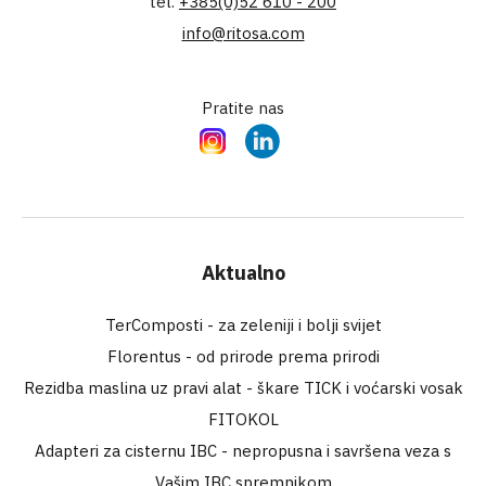
tel.
+385(0)52 610 - 200
info@ritosa.com
Pratite nas
Instagram
LinkedIn
Aktualno
TerComposti - za zeleniji i bolji svijet
Florentus - od prirode prema prirodi
Rezidba maslina uz pravi alat - škare TICK i voćarski vosak
FITOKOL
Adapteri za cisternu IBC - nepropusna i savršena veza s
Vašim IBC spremnikom