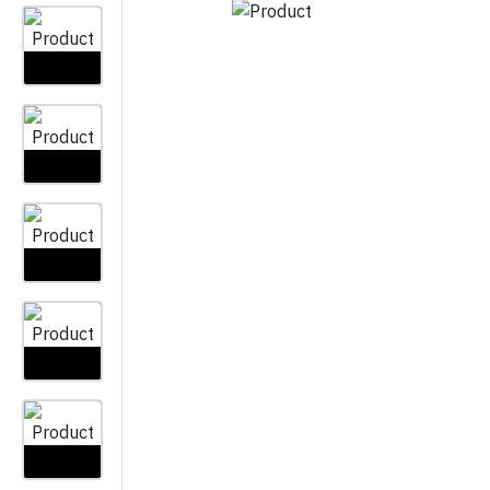
VAZE
LAYFLAT
OSTALO
ZAŠTITNE MREŽE I PLATNA
CIJEV KAP NA KAP
KOLINJE
JEDNOGODIŠNJA
VEZIVA
ŽELJEZARI
CIJEV KAP NA KAP
VIŠEGODIŠNJA
PRSKALICE I DODATNI PRIBOR
PLAMENICI 
SPOJEVI KAP NA KAP
GRABLJE
ROLETE I Z
VIŠEGODIŠNJA
MINI VRTNI ALAT
KAPE I ŠEŠ
SPOJEVI KAP NA KAP
JEDNOGODIŠNJA
PILE I ŠEGETI
OTIRAČI
AUTOMATSKO NAVODNJAVA
PROFESIONALNI ALAT ZA
VREĆICE Z
REZIDBU
OPREMA ZA ELEKTROVENTI
BRTVILA Z
DRŽALA
NAVODNJAVANJE CLABER
VREĆE
OPREMA ZA IBC CISTERNE
RUBNJACI