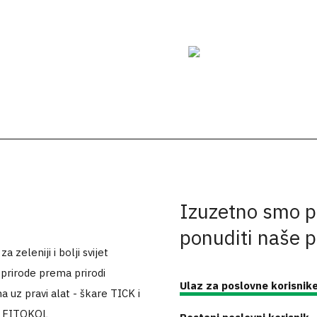
Izuzetno smo p
ponuditi naše 
 zeleniji i bolji svijet
 prirode prema prirodi
Ulaz za poslovne korisnik
a uz pravi alat - škare TICK i
k FITOKOL