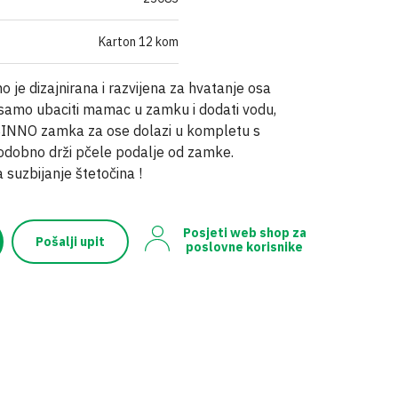
ĆA GNOJIVA
OSTALO
SKE
IVA U ŠTAPIĆIMA
Karton 12 kom
je dizajnirana i razvijena za hvatanje osa
 samo ubaciti mamac u zamku i dodati vodu,
SINNO zamka za ose dolazi u kompletu s
todobno drži pčele podalje od zamke.
 suzbijanje štetočina !
Posjeti web shop za
Pošalji upit
poslovne korisnike