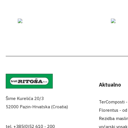
Aktualno
Šime Kurelića 20/3
TerComposti - za
52000 Pazin-Hrvatska (Croatia)
Florentus - od
Rezidba maslin
tel.
+385(0)52 610 - 200
voćarski vosa