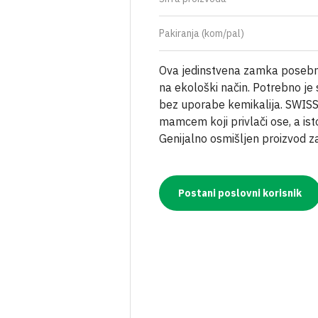
OSTALO
BOCE ZA ULJE
ZAŠTITNA ODJEĆA
TEKU
ČAVLI
VRENJAČE
BOCE ZA ALKOHOLNA PIĆA
RESPIRATORI I MA
GNOJ
Pakiranja (kom/pal)
JA
MOŠTOMJERI I ALKOHOLMETRI
STAKLENKE
Ova jedinstvena zamka posebno 
na ekološki način. Potrebno je
I PLIN
TEHNIČKA CRIJEVA
BOCE ZA VINO
bez uporabe kemikalija. SWIS
AVJESE
POKLOPCI ZA STAKLENKE
mamcem koji privlači ose, a is
Genijalno osmišljen proizvod za
IRI
Postani poslovni korisnik
NJE
A VAKUMIRANJE
LE
A VRATA I PROZORE