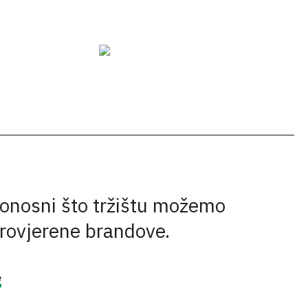
onosni što tržištu možemo
provjerene brandove.
e