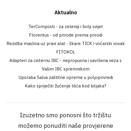
Aktualno
TerComposti - za zeleniji i bolji svijet
Florentus - od prirode prema prirodi
Rezidba maslina uz pravi alat - škare TICK i voćarski vosak
FITOKOL
Adapteri za cisternu IBC - nepropusna i savršena veza s
Vašim IBC spremnikom
Uporaba Salva zaštitne opreme u poljoprivredi
Kako spriječiti žućenje lišća kod biljaka?
Izuzetno smo ponosni što tržištu
možemo ponuditi naše provjerene