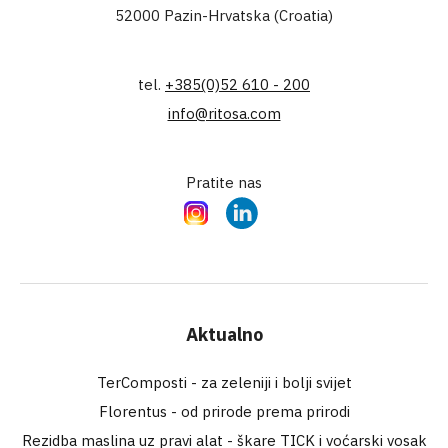
52000 Pazin-Hrvatska (Croatia)
tel.
+385(0)52 610 - 200
info@ritosa.com
Pratite nas
Instagram
LinkedIn
Aktualno
TerComposti - za zeleniji i bolji svijet
Florentus - od prirode prema prirodi
Rezidba maslina uz pravi alat - škare TICK i voćarski vosak